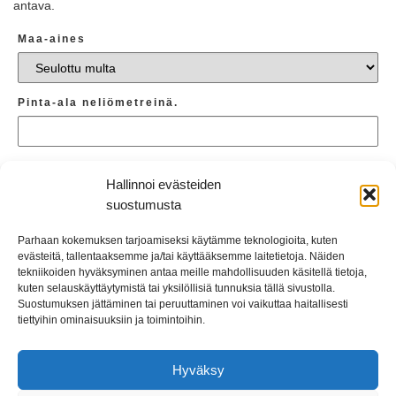
antava.
Maa-aines
Pinta-ala neliömetreinä.
Kerrospaksuus senttimetreinä.
Hallinnoi evästeiden
suostumusta
Määrä tonneina.
Parhaan kokemuksen tarjoamiseksi käytämme teknologioita, kuten
evästeitä, tallentaaksemme ja/tai käyttääksemme laitetietoja. Näiden
tekniikoiden hyväksyminen antaa meille mahdollisuuden käsitellä tietoja,
kuten selauskäyttäytymistä tai yksilöllisiä tunnuksia tällä sivustolla.
Please enter the security code
Suostumuksen jättäminen tai peruuttaminen voi vaikuttaa haitallisesti
tiettyihin ominaisuuksiin ja toimintoihin.
2 + 1 =
Hyväksy