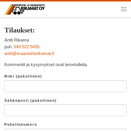
Skip to content
Val
Tilaukset:
Antti Rikama
puh.
040 522 9435
antti@maansiirtorikamat.fi
Kommentit ja kysymykset ovat tervetulleita.
Nimi (pakollinen)
Sähköposti (pakollinen)
Puhelinnumero